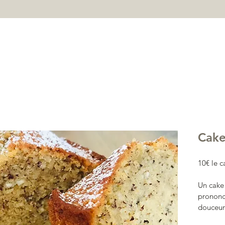
ACCUEIL
GOURMANDISES
À PROPOS
CONTACT
Cake
10€ le c
Un cake
prononc
douceur