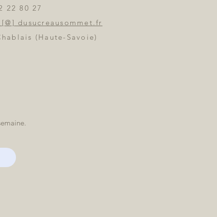
2 22 80 27
 [@] dusucreausommet.fr
Chablais (Haute-Savoie)
semaine.