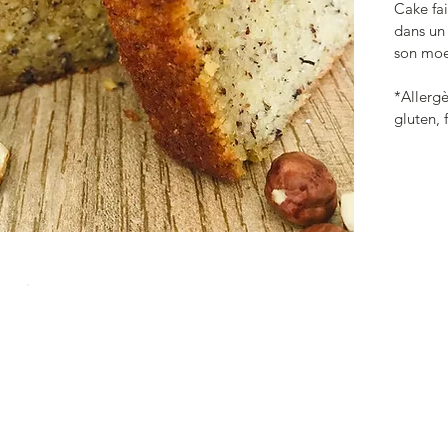
Cake fai
dans un 
son moe
*Allergè
gluten, 
Je me laisse tenter